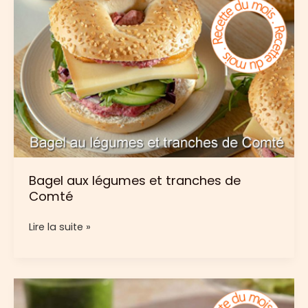
Comté
Bagel aux légumes et tranches de
Comté
Bagel
Lire la suite »
aux
légumes
et
tranches
de