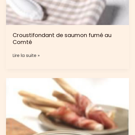
Croustifondant de saumon fumé au
Comté
Croustifondant
Lire la suite »
de
saumon
fumé
au
Comté