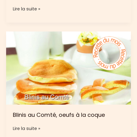
Mini
Lire la suite »
buns
au
Comté
Blinis au Comté, oeufs à la coque
Blinis
Lire la suite »
au