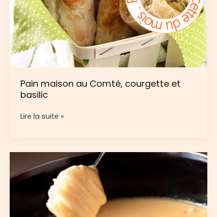
Pain maison au Comté, courgette et
basilic
Pain
Lire la suite »
maison
au
Comté,
courgette
et
basilic