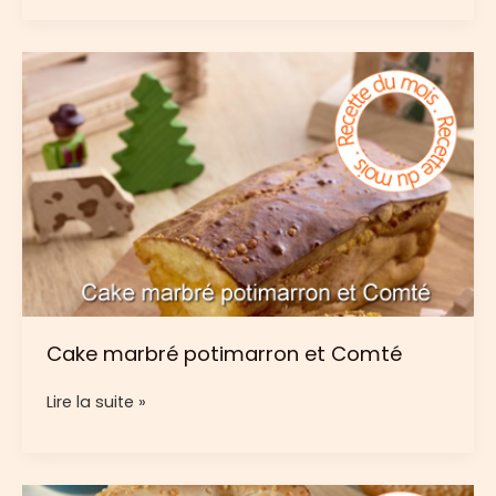
Comté,
oeufs
à
la
coque
Cake marbré potimarron et Comté
Cake
Lire la suite »
marbré
potimarron
et