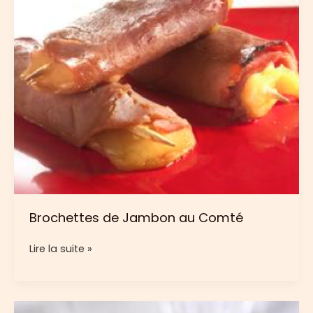
Brochettes de Jambon au Comté
Brochettes
Lire la suite »
de
Jambon
au
Comté