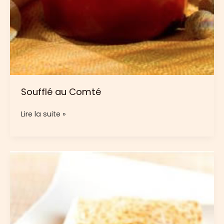
Soufflé au Comté
Soufflé
Lire la suite »
au
Comté