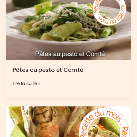
Comté
Pâtes au pesto et Comté
Pâtes
Lire la suite »
au
pesto
et
Comté