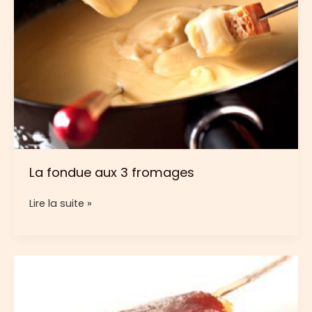
La fondue aux 3 fromages
La
Lire la suite »
fondue
aux
3
fromages