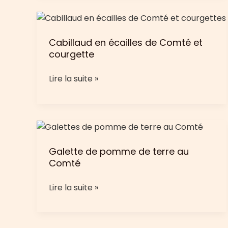
et
Comté
au
Cabillaud en écailles de Comté et
barbecue
courgette
Cabillaud
Lire la suite »
en
écailles
de
Comté
et
Galette de pomme de terre au
courgette
Comté
Galette
Lire la suite »
de
pomme
de