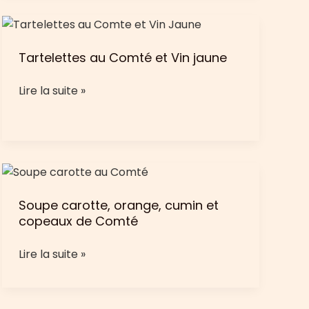
brouillée
»
au
Tartelettes au Comté et Vin jaune
Comté
Tartelettes
Lire la suite »
au
Comté
et
Vin
jaune
Soupe carotte, orange, cumin et
copeaux de Comté
Soupe
Lire la suite »
carotte,
orange,
cumin