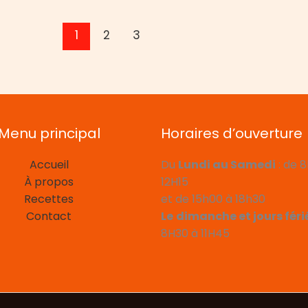
1
2
3
Menu principal
Horaires d’ouverture
Accueil
Du
Lundi au Samedi
: de 
À propos
12H15
Recettes
et de 15h00 à 18h30
Contact
Le
dimanche et jours féri
8H30 à 11H45