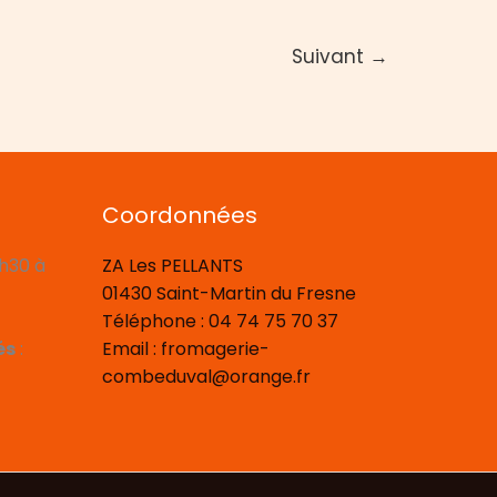
et
copeaux
Suivant
→
de
Comté
Coordonnées
8h30 à
ZA Les PELLANTS
01430 Saint-Martin du Fresne
Téléphone : 04 74 75 70 37
és
:
Email : fromagerie-
combeduval@orange.fr