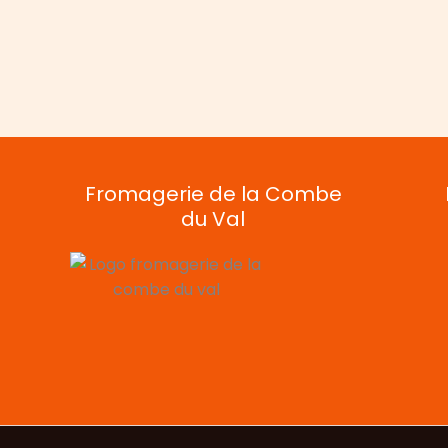
terre
au
Comté
Fromagerie de la Combe
du Val