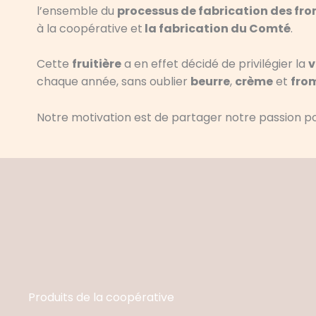
l’ensemble du
processus de fabrication des f
à la coopérative et
la fabrication du Comté
.
Cette
fruitière
a en effet décidé de privilégier la
v
chaque année, sans oublier
beurre
,
crème
et
fro
Notre motivation est de partager notre passion p
Produits de la coopérative