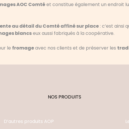
romages AOC Comté
et constitue également un endroit lud
ente au détail du Comté affiné sur place
: c’est ainsi
mages blancs
eux aussi fabriqués à la coopérative.
our le
fromage
avec nos clients et de préserver les
trad
NOS PRODUITS
D’autres produits AOP
L