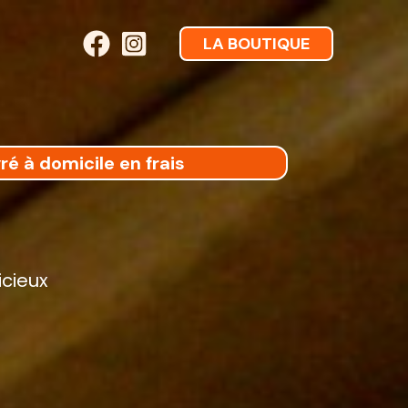
LA BOUTIQUE
ré à domicile en frais
icieux