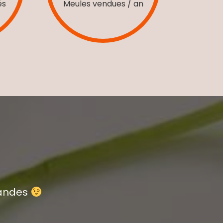
és
Meules vendues / an
mandes