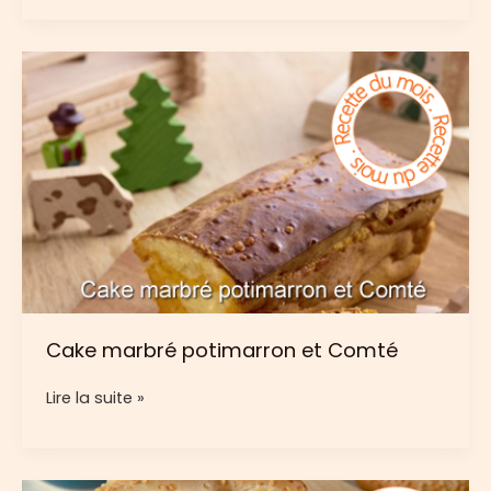
Comté,
oeufs
à
la
coque
Cake marbré potimarron et Comté
Cake
Lire la suite »
marbré
potimarron
et