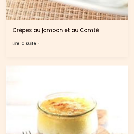
Crêpes au jambon et au Comté
Crêpes
Lire la suite »
au
jambon
et
au
Comté