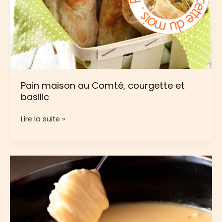
Pain maison au Comté, courgette et
basilic
Pain
Lire la suite »
maison
au
Comté,
courgette
et
basilic