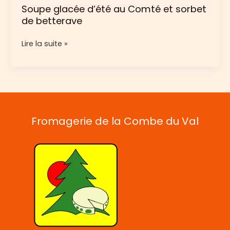
Soupe glacée d’été au Comté et sorbet
de betterave
Soupe
Lire la suite »
glacée
d’été
au
Comté
et
sorbet
Fromagerie de la Combe du Val
de
betterave