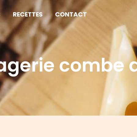
S
RECETTES
CONTACT
agerie combe d