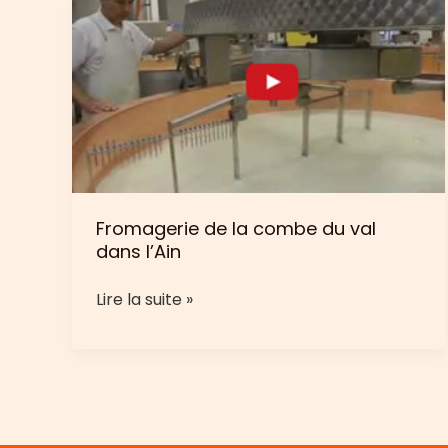
Fromagerie de la combe du val
dans l’Ain
Fromagerie
Lire la suite »
de
la
combe
du
val