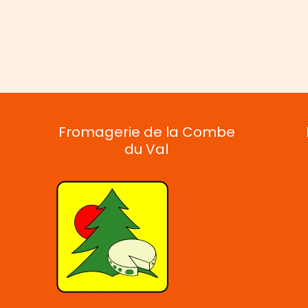
Fromagerie de la Combe
du Val