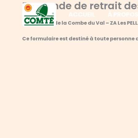
Demande de retrait de
Aller
au
ACCUEIL
À PROPO
contenu
Fromagerie de la Combe du Val – ZA Les PELLA
Ce formulaire est destiné à toute personne 